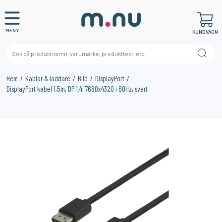
MENY
KUNDVAGN
Hem
Kablar & laddare
Bild
DisplayPort
DisplayPort kabel 1,5m, DP 1.4, 7680x4320 i 60Hz, svart
×
KANSKE NÅGON AV DESSA PRODUKTER KAN INTRESSERA
DIG?