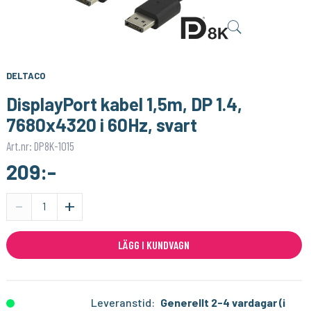
SONOFF
1PIXEL
Smart Strömbrytare med Zigbee 3.0 – (Neutralledare)
Homey Pro (2023/2026) väggfäste – Stilren och säker väggmontering
159:-
159:-
KÖP
KÖP
DELTACO
DisplayPort kabel 1,5m, DP 1.4,
7680x4320 i 60Hz, svart
Art.nr: DP8K-1015
209:-
-
+
LÄGG I KUNDVAGN
Leveranstid:
Generellt 2-4 vardagar (i