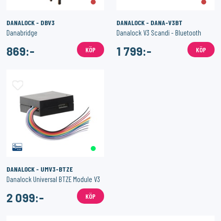
DANALOCK - DBV3
DANALOCK - DANA-V3BT
Danabridge
Danalock V3 Scandi - Bluetooth
869:-
1 799:-
KÖP
KÖP
DANALOCK - UMV3-BTZE
Danalock Universal BTZE Module V3
2 099:-
KÖP