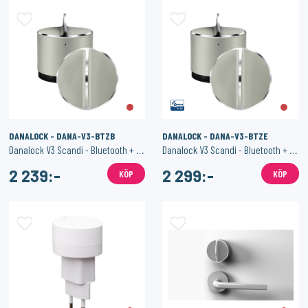
SONOFF
1PIXEL
Smart Strömbrytare med Zigbee 3.0 – (Neutralledare)
Homey Pro (2023/2026) väggfäste – Stilren och säker väggmontering
159:-
159:-
KÖP
KÖP
DANALOCK - DANA-V3-BTZB
DANALOCK - DANA-V3-BTZE
Danalock V3 Scandi - Bluetooth + Zigbee
Danalock V3 Scandi - Bluetooth + Z-Wave+
2 239:-
2 299:-
KÖP
KÖP