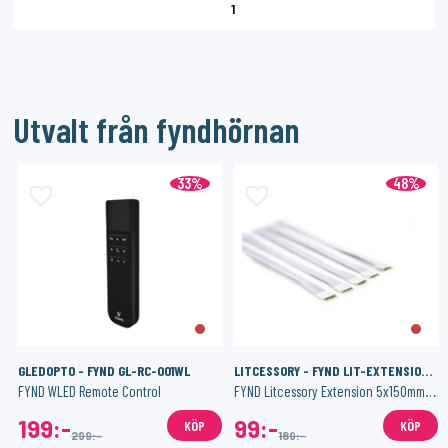
1
Utvalt från fyndhörnan
33%
48%
GLEDOPTO - FYND GL-RC-001WL
LITCESSORY - FYND LIT-EXTENSION 150MM-W05
FYND WLED Remote Control
FYND Litcessory Extension 5x150mm - White (Hue V3)
199:-
99:-
KÖP
KÖP
299:-
189:-