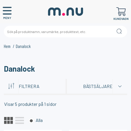
MENY
KUNDVAGN
Hem
Danalock
×
KANSKE NÅGON AV DESSA PRODUKTER KAN INTRESSERA
Danalock
DIG?
FILTRERA
BÄSTSÄLJARE
Visar
5
produkter på
1
sidor
Alla