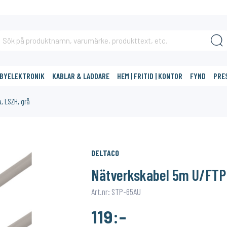
BBYELEKTRONIK
KABLAR & LADDARE
HEM | FRITID | KONTOR
FYND
PRE
, LSZH, grå
DIG?
DELTACO
33%
Nätverkskabel 5m U/FTP 
Art.nr: STP-65AU
119:-