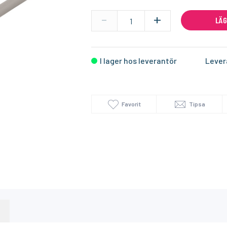
-
+
LÄG
I lager
I lager
SUNRICHER
TECH LIGHT
Homey Pro (2023/2026) väggfäste – Stilren och säker väggmontering
NFC Dimbar 36W LED-Drivdon med ZigBee Kontroll
Aluminiumprofil
I lager hos leverantör
Lever
299:-
99:-
KÖP
KÖP
449:-
Favorit
Tipsa