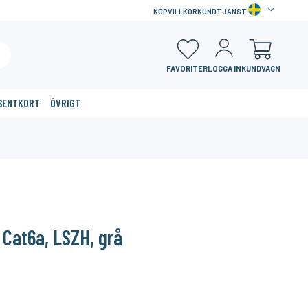
KÖPVILLKOR
KUNDTJÄNST
FAVORITER
LOGGA IN
KUNDVAGN
SENTKORT
ÖVRIGT
×
Cat6a, LSZH, grå