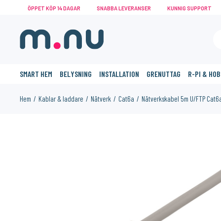
ÖPPET KÖP 14 DAGAR
SNABBA LEVERANSER
KUNNIG SUPPORT
SMART HEM
BELYSNING
INSTALLATION
GRENUTTAG
R-PI & HO
Hem
Kablar & laddare
Nätverk
Cat6a
Nätverkskabel 5m U/FTP Cat6a
KANSKE NÅGON AV DESSA PRODUKTER KAN INTRESSERA 