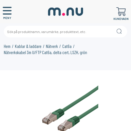
MENY
KUNDVAGN
Hem
Kablar & laddare
Nätverk
Cat6a
Nätverkskabel 3m U/FTP Cat6a, delta cert, LSZH, grön
×
KANSKE NÅGON AV DESSA PRODUKTER KAN INTRESSERA
DIG?