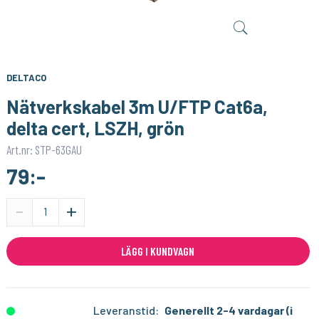
SONOFF
1PIXEL
Smart Strömbrytare med Zigbee 3.0 – (Neutralledare)
Homey Pro (2023/2026) väggfäste – Stilren och säker väggmontering
159:-
159:-
KÖP
KÖP
DELTACO
Nätverkskabel 3m U/FTP Cat6a,
delta cert, LSZH, grön
Art.nr: STP-63GAU
79:-
-
+
LÄGG I KUNDVAGN
Leveranstid:
Generellt 2-4 vardagar (i