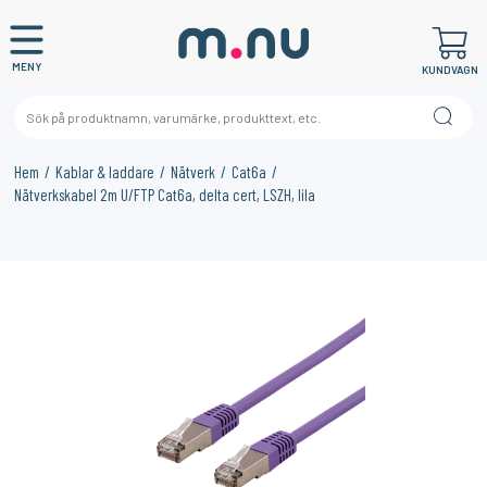
MENY
KUNDVAGN
Hem
Kablar & laddare
Nätverk
Cat6a
Nätverkskabel 2m U/FTP Cat6a, delta cert, LSZH, lila
×
KANSKE NÅGON AV DESSA PRODUKTER KAN INTRESSERA
DIG?