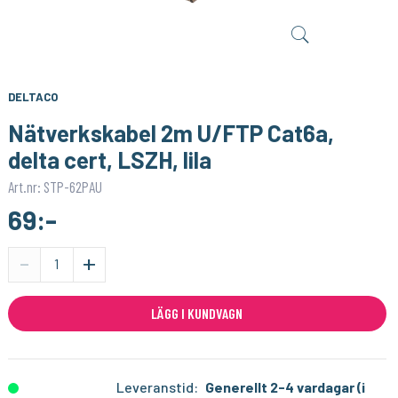
SONOFF
1PIXEL
Smart Strömbrytare med Zigbee 3.0 – (Neutralledare)
Homey Pro (2023/2026) väggfäste – Stilren och säker väggmontering
159:-
159:-
KÖP
KÖP
DELTACO
Nätverkskabel 2m U/FTP Cat6a,
delta cert, LSZH, lila
Art.nr: STP-62PAU
69:-
-
+
LÄGG I KUNDVAGN
Leveranstid:
Generellt 2-4 vardagar (i