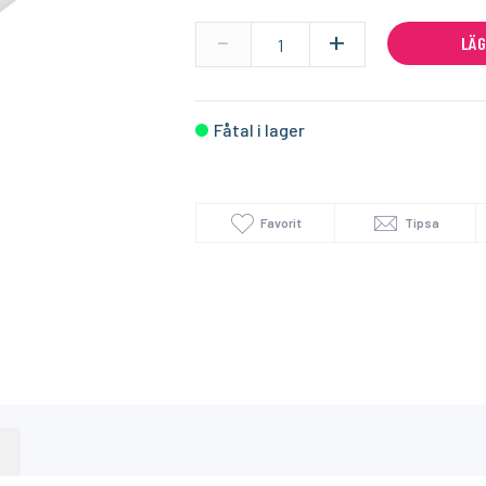
-
+
LÄG
I lager
I lager
SONOFF
AQARA
Homey Pro (2023/2026) väggfäste – Stilren och säker väggmontering
Zigbee USB Dongle Plus
Fåtal i lager
279:-
249:-
KÖP
KÖP
Favorit
Tipsa