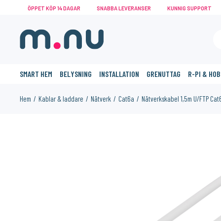
ÖPPET KÖP 14 DAGAR
SNABBA LEVERANSER
KUNNIG SUPPORT
SMART HEM
BELYSNING
INSTALLATION
GRENUTTAG
R-PI & HO
Hem
Kablar & laddare
Nätverk
Cat6a
Nätverkskabel 1,5m U/FTP Cat6
KANSKE NÅGON AV DESSA PRODUKTER KAN INTRESSERA 