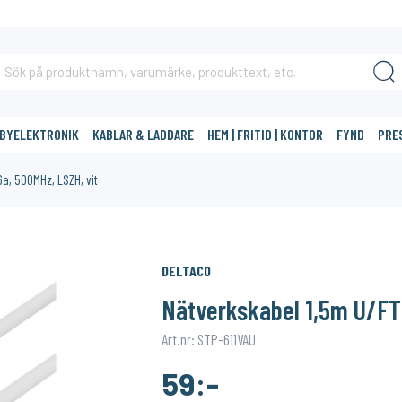
BBYELEKTRONIK
KABLAR & LADDARE
HEM | FRITID | KONTOR
FYND
PRE
a, 500MHz, LSZH, vit
DIG?
DELTACO
Nätverkskabel 1,5m U/FTP
Art.nr: STP-611VAU
59:-