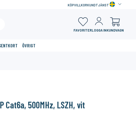
KÖPVILLKOR
KUNDTJÄNST
FAVORITER
LOGGA IN
KUNDVAGN
SENTKORT
ÖVRIGT
×
 Cat6a, 500MHz, LSZH, vit