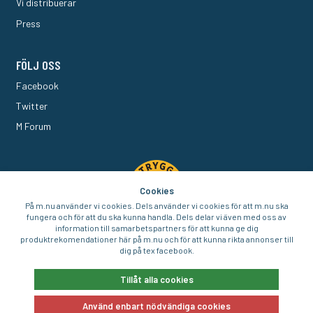
Vi distribuerar
Press
FÖLJ OSS
Facebook
Twitter
M Forum
Cookies
På m.nu använder vi cookies. Dels använder vi cookies för att m.nu ska
fungera och för att du ska kunna handla. Dels delar vi även med oss av
information till samarbetspartners för att kunna ge dig
produktrekomendationer här på m.nu och för att kunna rikta annonser till
dig på tex facebook.
© 2016-2026 Aigo Nordic AB
Tillåt alla cookies
Använd enbart nödvändiga cookies