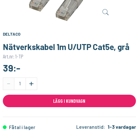
SONOFF
1PIXEL
Smart Strömbrytare med Zigbee 3.0 – (Neutralledare)
Homey Pro (2023/2026) väggfäste – Stilren och säker väggmontering
159:-
159:-
KÖP
KÖP
DELTACO
Nätverkskabel 1m U/UTP Cat5e, grå
Art.nr: 1-TP
39:-
-
+
LÄGG I KUNDVAGN
Leveranstid:
1-3 vardagar
Fåtal i lager