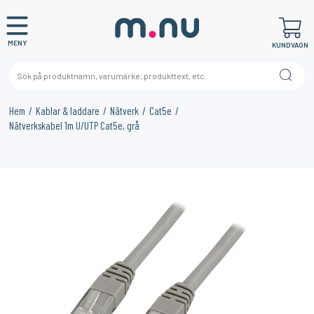
MENY
KUNDVAGN
Hem
Kablar & laddare
Nätverk
Cat5e
Nätverkskabel 1m U/UTP Cat5e, grå
×
KANSKE NÅGON AV DESSA PRODUKTER KAN INTRESSERA
DIG?