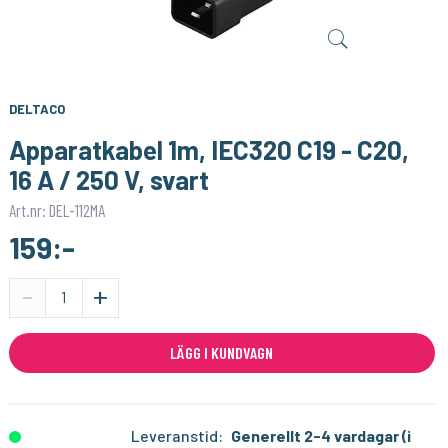
SONOFF
SONOFF
Smart Strömbrytare med Zigbee 3.0 – (Neutralledare)
Litet och smart inbyggnadsrelä med Zigbee 3.0
159:-
189:-
KÖP
KÖP
DELTACO
Apparatkabel 1m, IEC320 C19 - C20,
16 A / 250 V, svart
Art.nr: DEL-112MA
159:-
-
+
LÄGG I KUNDVAGN
Leveranstid:
Generellt 2-4 vardagar (i