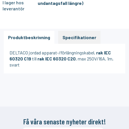
I lager hos
undantagsfall längre)
leverantör
Produktbeskrivning
Specifikationer
DELTACO jordad apparat-/förlängningskabel,
rak IEC
60320 C19
till
rak IEC 60320 C20
, max 250V/16A, 1m,
svart
Få våra senaste nyheter direkt!