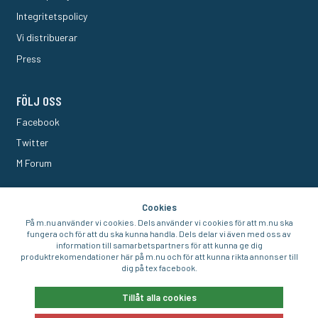
Integritetspolicy
Vi distribuerar
Press
FÖLJ OSS
Facebook
Twitter
M Forum
Cookies
På m.nu använder vi cookies. Dels använder vi cookies för att m.nu ska
fungera och för att du ska kunna handla. Dels delar vi även med oss av
information till samarbetspartners för att kunna ge dig
produktrekomendationer här på m.nu och för att kunna rikta annonser till
dig på tex facebook.
Tillåt alla cookies
© 2016-2026 Aigo Nordic AB