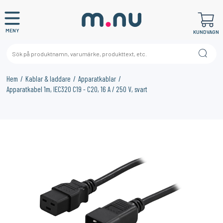
MENY
KUNDVAGN
Hem
Kablar & laddare
Apparatkablar
Apparatkabel 1m, IEC320 C19 - C20, 16 A / 250 V, svart
×
KANSKE NÅGON AV DESSA PRODUKTER KAN INTRESSERA
DIG?