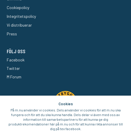
Cookiepolicy
Integritetspolicy
Vi distribuerar
Press
FÖLJ OSS
Facebook
Twitter
M Forum
Cookies
På m.nu använder vi cookies. Dels använder vi cookies för att m.nu ska
fungera och för att du ska kunna handla. Dels delar vi även med oss av
information till samarbetspartners för att kunna ge dig
produktrekomendationer här på m.nu och för att kunna rikta annonser till
dig på tex facebook.