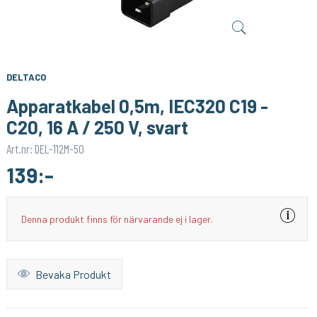
SONOFF
1PIXEL
Smart Strömbrytare med Zigbee 3.0 – (Neutralledare)
Homey Pro (2023/2026) väggfäste – Stilren och säker väggmontering
159:-
159:-
KÖP
KÖP
DELTACO
Apparatkabel 0,5m, IEC320 C19 -
C20, 16 A / 250 V, svart
Art.nr: DEL-112M-50
139:-
Denna produkt finns för närvarande ej i lager.
Bevaka Produkt