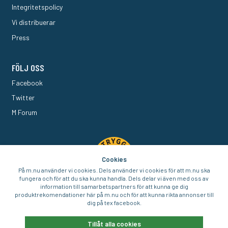
Integritetspolicy
Vi distribuerar
Press
FÖLJ OSS
Facebook
Twitter
M Forum
Cookies
På m.nu använder vi cookies. Dels använder vi cookies för att m.nu ska
fungera och för att du ska kunna handla. Dels delar vi även med oss av
information till samarbetspartners för att kunna ge dig
produktrekomendationer här på m.nu och för att kunna rikta annonser till
dig på tex facebook.
© 2016-2026 Aigo Nordic AB
Tillåt alla cookies