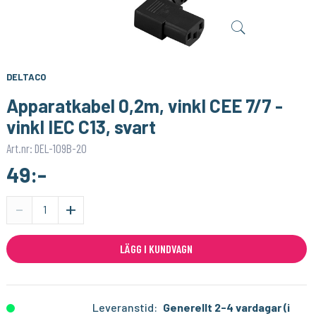
SONOFF
1PIXEL
Smart Strömbrytare med Zigbee 3.0 – (Neutralledare)
Homey Pro (2023/2026) väggfäste – Stilren och säker väggmontering
159:-
159:-
KÖP
KÖP
DELTACO
Apparatkabel 0,2m, vinkl CEE 7/7 -
vinkl IEC C13, svart
Art.nr: DEL-109B-20
49:-
-
+
LÄGG I KUNDVAGN
Leveranstid:
Generellt 2-4 vardagar (i