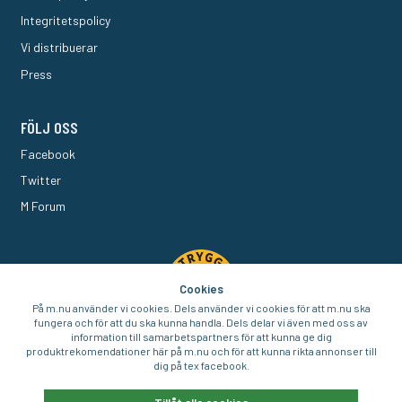
Integritetspolicy
Vi distribuerar
Press
FÖLJ OSS
Facebook
Twitter
M Forum
Cookies
På m.nu använder vi cookies. Dels använder vi cookies för att m.nu ska
fungera och för att du ska kunna handla. Dels delar vi även med oss av
information till samarbetspartners för att kunna ge dig
produktrekomendationer här på m.nu och för att kunna rikta annonser till
dig på tex facebook.
© 2016-2026 Aigo Nordic AB