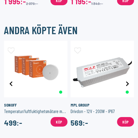
1 995:-
1 195:-
KÖP
KÖP
2 079:-
1 349:-
ANDRA KÖPTE ÄVEN
SONOFF
MPL GROUP
Temperatur/luftfuktighetsmätare med Zigbee 3-Pack
Drivdon - 12V - 200W - IP67
499:-
569:-
KÖP
KÖP