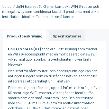
Ubiquiti UniFi Express (UX) är en kompakt WiFi 6-router och
molngateway som kombinerar kraftfull prestanda med enkel
installation, idealisk för hem och små kontor.
Produktbeskrivning
Specifikationer
UniFi Express (UX)
är en allt-i-ett-lösning som förenar
en WiFi 6-accesspunkt med en molnbaserad gateway,
vilket möjliggör sömlös nätverkshantering via UniFi
Network.
Med stöd för både router- och accesspunktläge kan den
antingen fungera som en fristående nätverksenhet eller
integreras i ett befintligt UniFi-nätverk.
Enheten erbjuder täckning upp till 140 m² och stödjer över
60 samtidiga WiFi-enheter, vilket gör den idealisk för
smarta hem och små kontorsmiljöer. Den är utrustad
med en 0,96-tums LCM-skärm för realtidsinformation
och drivs via USB-C, vilket förenklar installationen.