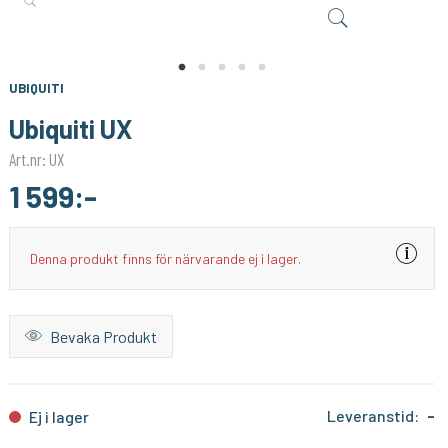
1PIXEL
UBIQUITI
Homey Pro (2023/2026) väggfäste – Stilren och säker väggmontering
Ubiquiti PoE Adapter 15W
159:-
119:-
KÖP
KÖP
UBIQUITI
Ubiquiti UX
Art.nr: UX
1 599:-
Denna produkt finns för närvarande ej i lager.
Bevaka Produkt
Leveranstid:
-
Ej i lager