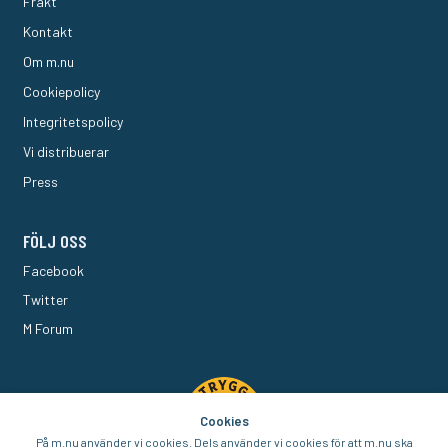
Frakt
Kontakt
Om m.nu
Cookiepolicy
Integritetspolicy
Vi distribuerar
Press
FÖLJ OSS
Facebook
Twitter
M Forum
Cookies
På m.nu använder vi cookies. Dels använder vi cookies för att m.nu ska