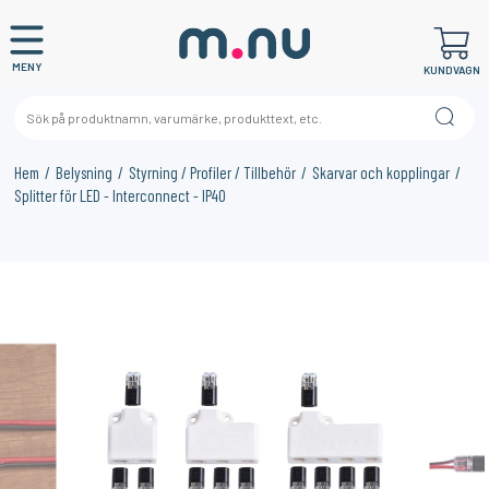
MENY
KUNDVAGN
Hem
Belysning
Styrning / Profiler / Tillbehör
Skarvar och kopplingar
Splitter för LED - Interconnect - IP40
×
KANSKE NÅGON AV DESSA PRODUKTER KAN INTRESSERA
DIG?