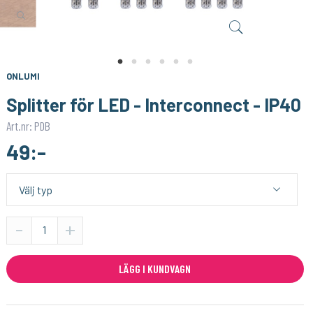
LUMIMORE
SHELLY
Förstärkare till RGB-lister på 12-24V
Shelly Plus i4 - Fyrkanalig digital controller
149:-
199:-
KÖP
KÖP
ONLUMI
Splitter för LED - Interconnect - IP40
Art.nr: PDB
49:-
-
+
LÄGG I KUNDVAGN