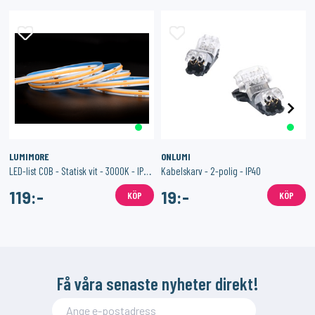
LUMIMORE
ONLUMI
LED-list COB - Statisk vit - 3000K - IP20 - 24V - 320 LED/m
Kabelskarv - 2-polig - IP40
119:-
19:-
KÖP
KÖP
Få våra senaste nyheter direkt!