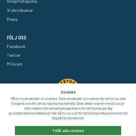
Integritetspolicy
Vi distribuerar
Press
FÖLJ OSS
Facebook
Twitter
M Forum
Cookies
På m.nu använder vi cookies. Dels använder vi cookies för att m.nu ska
fungera och för att du ska kunna handla. Dels delar vi även med oss av
information till samarbetspartners för att kunna ge dig
produktrekomendationer här på m.nu och för att kunna rikta annonser till
dig på tex facebook.
© 2016-2026 Aigo Nordic AB
Tillåt alla cookies