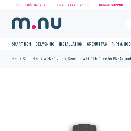
ÖPPET KÖP 14 DAGAR
SNABBA LEVERANSER
KUNNIG SUPPORT
SMART HEM
BELYSNING
INSTALLATION
GRENUTTAG
R-PI & HO
Hem
Smart Hem
WiFI/Nätverk
Sensorer WiFi
Elmätare för P1/HAN-por
KANSKE NÅGON AV DESSA PRODUKTER KAN INTRESSERA 