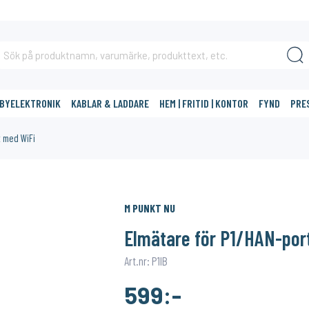
BBYELEKTRONIK
KABLAR & LADDARE
HEM | FRITID | KONTOR
FYND
PRE
t med WiFi
DIG?
M PUNKT NU
Elmätare för P1/HAN-por
Art.nr: P1IB
599:-