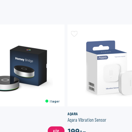
I lager
AQARA
Aqara Vibration Sensor
199:-
KÖP