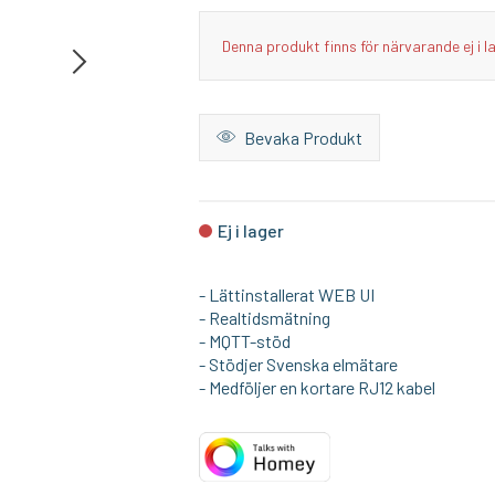
I lager
I lager
Denna produkt finns för närvarande ej i l
SONOFF
AQARA
Litet och smart inbyggnadsrelä med Zigbee 3.0
Aqara Dörr- & F
Bevaka Produkt
189:-
199:-
KÖP
KÖP
Ej i lager
- Lättinstallerat WEB UI
- Realtidsmätning
- MQTT-stöd
- Stödjer Svenska elmätare
- Medföljer en kortare RJ12 kabel