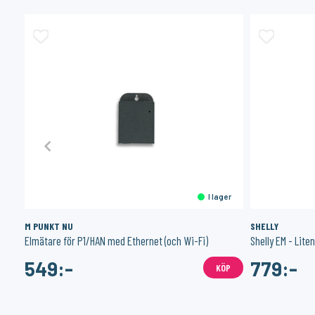
er
I lager
M PUNKT NU
SHELLY
Elmätare för P1/HAN med Ethernet (och Wi-Fi)
Shelly EM - Lite
549:-
779:-
ÖP
KÖP