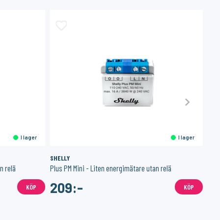
I lager
I lager
SHELLY
NAB
n relä
Plus PM Mini - Liten energimätare utan relä
Hom
209:-
5
KÖP
KÖP