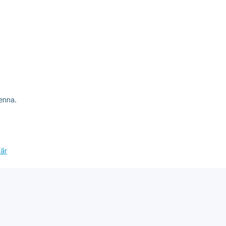
enna.
här