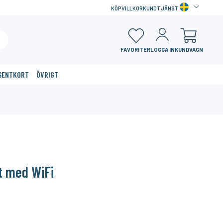
KÖPVILLKOR
KUNDTJÄNST
FAVORITER
LOGGA IN
KUNDVAGN
SENTKORT
ÖVRIGT
×
t med WiFi