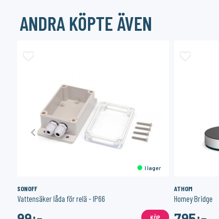
ANDRA KÖPTE ÄVEN
er
I lager
SONOFF
ATHOM
Vattensäker låda för relä - IP66
Homey Bridge
99:-
795:-
ÖP
KÖP