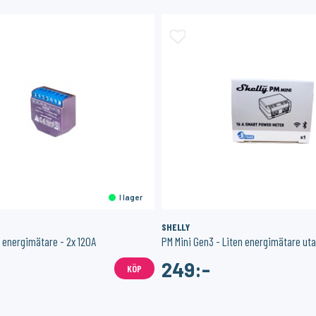
I lager
SHELLY
n energimätare - 2x 120A
PM Mini Gen3 - Liten energimätare uta
249:-
KÖP