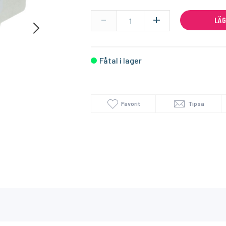
-
+
LÄG
I lager
I lager
DELTACO
SONOFF
DELTACO Universell kabelskalare, klippfunktion, grå
DELTACO RJ45 kontaktdon Cat6A, oskärmad, verktygsfri, grå
Zigbee USB Don
Fåtal i lager
59:-
279:-
KÖP
KÖP
Favorit
Tipsa