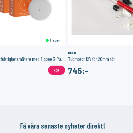
I lager
BOFU
Temperatur/luftfuktighetsmätare med Zigbee 3-Pack
Tubmotor 12V för 20mm rör
745:-
KÖP
Få våra senaste nyheter direkt!