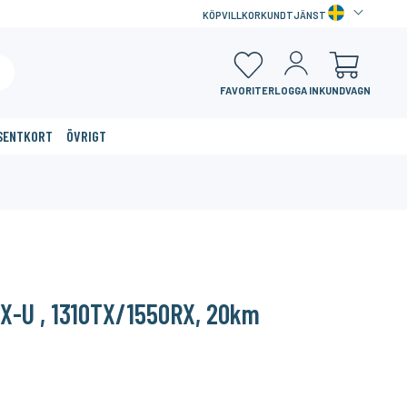
KÖPVILLKOR
KUNDTJÄNST
FAVORITER
LOGGA IN
KUNDVAGN
SENTKORT
ÖVRIGT
×
X-U , 1310TX/1550RX, 20km