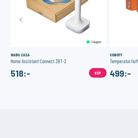
er
I lager
NABU CASA
SONOFF
Home Assistant Connect ZBT-2
518:-
499:-
ÖP
KÖP