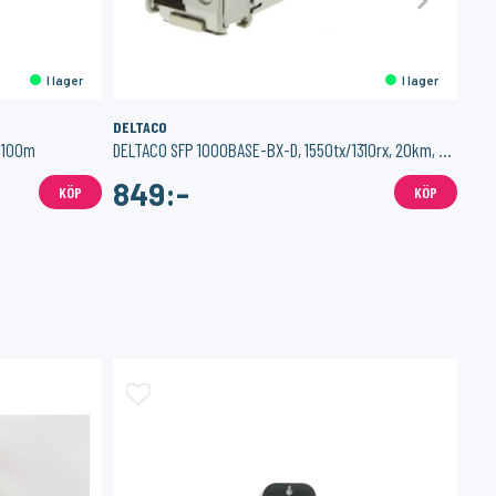
I lager
I lager
DELTACO
DEL
, 100m
DELTACO SFP 1000BASE-BX-D, 1550tx/1310rx, 20km, enligt Cisco GLC-BX-D
849:-
4
KÖP
KÖP