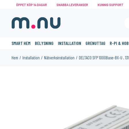
ÖPPET KÖP 14 DAGAR
SNABBA LEVERANSER
KUNNIG SUPPORT
SMART HEM
BELYSNING
INSTALLATION
GRENUTTAG
R-PI & HO
Hem
Installation
Nätverksinstallation
DELTACO SFP 1000Base-BX-U , 13
KANSKE NÅGON AV DESSA PRODUKTER KAN INTRESSERA 