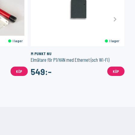
I lager
I lager
M PUNKT NU
MPL
Elmätare för P1/HAN med Ethernet (och Wi-Fi)
Driv
549:-
5
KÖP
KÖP