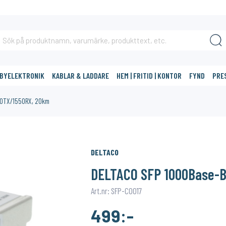
BBYELEKTRONIK
KABLAR & LADDARE
HEM | FRITID | KONTOR
FYND
PRE
10TX/1550RX, 20km
DIG?
DELTACO
DELTACO SFP 1000Base-B
Art.nr: SFP-C0017
499:-