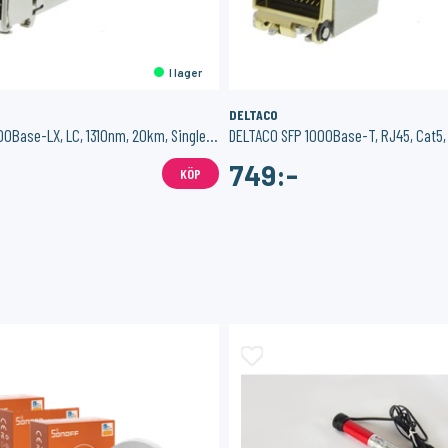
I lager
DELTACO
DELTACO SFP 1000Base-LX, LC, 1310nm, 20km, Single-Mode, Transceiver
DELTACO SFP 1000Base-T, RJ45, Cat5
749:-
KÖP