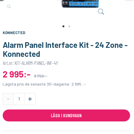
ADAFRUIT
M PUNKT NU
4700uF 16V Electrolytic Capacitor
Socket/Voltage Adapter for 8Pin NRF24L01
29:-
39:-
KÖP
KÖP
KONNECTED
Alarm Panel Interface Kit - 24 Zone -
Konnected
Art.nr: KIT-ALARM-PANEL-INF-4Y
2 995:-
3 759:-
Lägsta pris de senaste 30-dagarna:
2 995 :-
-
+
LÄGG I KUNDVAGN