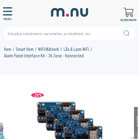
MENY
KUNDVAGN
Hem
Smart Hem
WiFI/Nätverk
Lås & Larm WiFi
Alarm Panel Interface Kit - 24 Zone - Konnected
×
KANSKE NÅGON AV DESSA PRODUKTER KAN INTRESSERA
DIG?
-20%