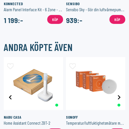
KONNECTED
SENSIBO
Alarm Panel Interface Kit - 6 Zone - Konnected
Sensibo Sky - Gör din luftvärmepump/AC smart
1 199:-
939:-
KÖP
KÖP
ANDRA KÖPTE ÄVEN
NABU CASA
SONOFF
Home Assistant Connect ZBT-2
Temperatur/luftfuktighetsmätare med Zigbee 3-Pack