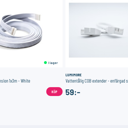
I lager
LUMIMORE
nsion 1x3m - White
Vattentålig COB extender - enfärgad s
59:-
KÖP