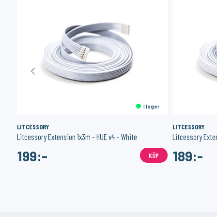
er
I lager
LITCESSORY
LITCESSORY
Litcessory Extension 1x3m - HUE v4 - White
Litcessory Exte
199:-
189:-
ÖP
KÖP