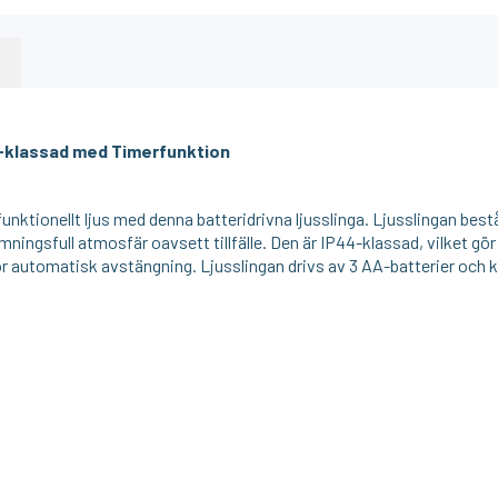
4-klassad med Timerfunktion
ktionellt ljus med denna batteridrivna ljusslinga. Ljusslingan bes
ningsfull atmosfär oavsett tillfälle. Den är IP44-klassad, vilket gö
för automatisk avstängning. Ljusslingan drivs av 3 AA-batterier och 