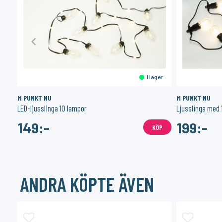
er
I lager
M PUNKT NU
M PUNKT NU
LED-ljusslinga 10 lampor
149:-
199:-
ÖP
KÖP
ANDRA KÖPTE ÄVEN