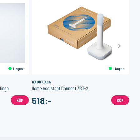
I lager
I lager
NABU CASA
SON
linga
Home Assistant Connect ZBT-2
518:-
4
KÖP
KÖP