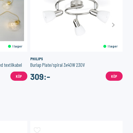
I lager
I lager
PHILIPS
M P
d textilkabel
Burlap Plate/spiral 3x40W 230V
Arbe
309:-
7
KÖP
KÖP