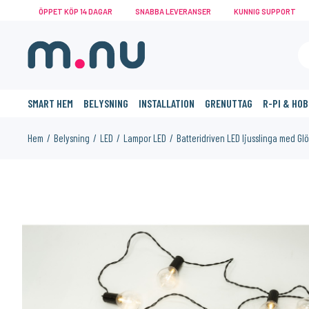
ÖPPET KÖP 14 DAGAR
SNABBA LEVERANSER
KUNNIG SUPPORT
SMART HEM
BELYSNING
INSTALLATION
GRENUTTAG
R-PI & HO
Hem
Belysning
LED
Lampor LED
Batteridriven LED ljusslinga med G
KANSKE NÅGON AV DESSA PRODUKTER KAN INTRESSERA 
%