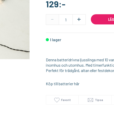
129:-
I lager
I lager
-
+
LÄG
M PUNKT NU
LUMIMORE
Batteridriven ljusslinga med filamentlampor – IP44 med timerfunktion
LED-ljusslinga 10 lampor med rottingdetaljer
229:-
89:-
KÖP
KÖP
I lager
Denna batteridrivna ljusslinga med 10 
inomhus och utomhus. Med timerfunktione
Perfekt för trädgård, altan eller festdeko
Köp till batterier här
Favorit
Tipsa