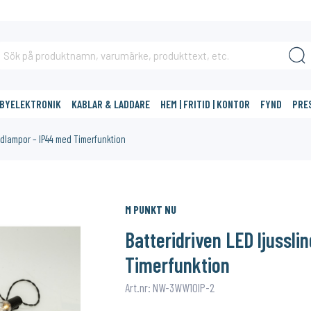
BBYELEKTRONIK
KABLAR & LADDARE
HEM | FRITID | KONTOR
FYND
PRE
lödlampor – IP44 med Timerfunktion
DIG?
M PUNKT NU
Batteridriven LED ljussl
Timerfunktion
Art.nr: NW-3WW10IP-2