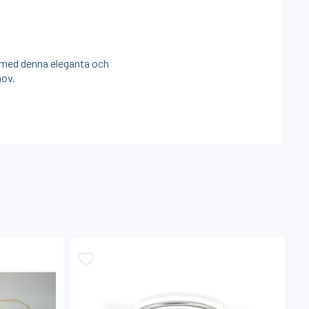
em med denna eleganta och
hov.