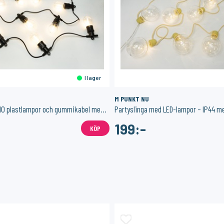
I lager
M PUNKT NU
Ljusslinga med 10 plastlampor och gummikabel med utomhusadapter
Partyslinga med LED-lampor – IP44 me
199:-
KÖP