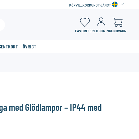
KÖPVILLKOR
KUNDTJÄNST
FAVORITER
LOGGA IN
KUNDVAGN
SENTKORT
ÖVRIGT
×
inga med Glödlampor – IP44 med