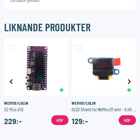
LIKNANDE PRODUKTER
WEMOS/LOLIN
WEMOS/LOLIN
Controller Mic
S2 Pico v1.0
OLED Shield for WeMos D1 mini - 0.49 64x32 I2C
229:-
129:-
KÖP
KÖP