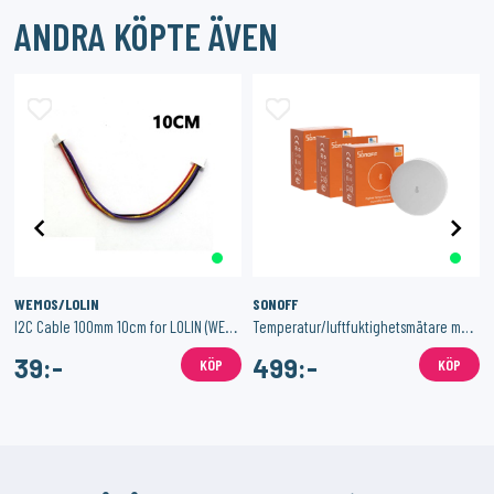
ANDRA KÖPTE ÄVEN
WEMOS/LOLIN
SONOFF
I2C Cable 100mm 10cm for LOLIN (WEMOS) SH1.0 4P double head cable
Temperatur/luftfuktighetsmätare med Zigbee 3-Pack
39:-
499:-
KÖP
KÖP