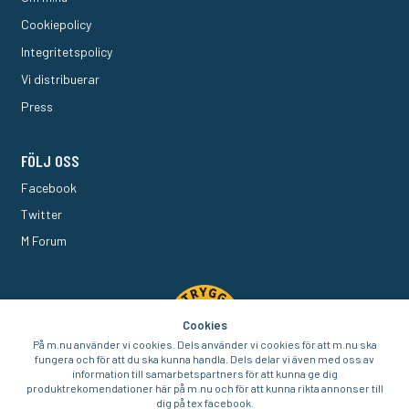
Cookiepolicy
Integritetspolicy
Vi distribuerar
Press
FÖLJ OSS
Facebook
Twitter
M Forum
Cookies
På m.nu använder vi cookies. Dels använder vi cookies för att m.nu ska
fungera och för att du ska kunna handla. Dels delar vi även med oss av
information till samarbetspartners för att kunna ge dig
produktrekomendationer här på m.nu och för att kunna rikta annonser till
dig på tex facebook.