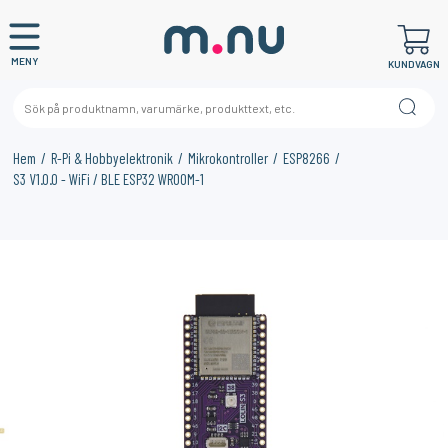
MENY
KUNDVAGN
Hem
R-Pi & Hobbyelektronik
Mikrokontroller
ESP8266
S3 V1.0.0 - WiFi / BLE ESP32 WROOM-1
×
KANSKE NÅGON AV DESSA PRODUKTER KAN INTRESSERA
DIG?