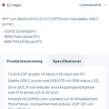
Leveranstid:
-
Ej i lager
WiFi och Bluetooth 5 (LE) IoT ESP32 kort med dubbla USB-C
portar!
- ESP32 S3 WROOM-1
- 16MB Flash (Quad SPI)
- 8MB PSRAM (Octal SPI)
Produktbeskrivning
Specifikationer
Ta dina ESP projekt till nästa nivå med Lolin S3!
Dubbla USB-C portar med USB-OTG och RGB status LED.
Drivs på 3.3V och erbjuder stora kopplingsmöjligheter
med 31 IO pinnar och 1x I2C port.
Klockad till 240MHz som standard och är förladdad med
MicroPython. Kompatibel med Arduino, ESP-IDF och
CircuitPython.