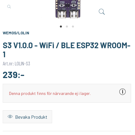
WEMOS/LOLIN
WEMOS/LOLIN
W600 PICO v1.0
C3 Pico V1.0.0 - RISC-V
79:-
189:-
KÖP
KÖP
WEMOS/LOLIN
S3 V1.0.0 - WiFi / BLE ESP32 WROOM-
1
Art.nr: LOLIN-S3
239:-
Denna produkt finns för närvarande ej i lager.
Bevaka Produkt