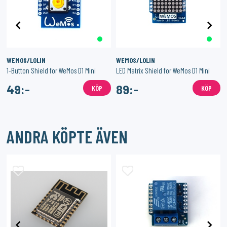
WEMOS/LOLIN
WEMOS/LOLIN
OLIN D1 mini
1-Button Shield for WeMos D1 Mini
LED Matrix Shield for WeMos D1 Mini
49:-
89:-
KÖP
KÖP
ANDRA KÖPTE ÄVEN