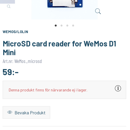
M PUNKT NU
WEMOS/LOLIN
Socket/Voltage Adapter for 8Pin NRF24L01
OLED Shield for WeMos D1 mini - 0.49 64x32 I2C
39:-
129:-
KÖP
KÖP
WEMOS/LOLIN
MicroSD card reader for WeMos D1
Mini
Art.nr: WeMos_microsd
59:-
Denna produkt finns för närvarande ej i lager.
Bevaka Produkt