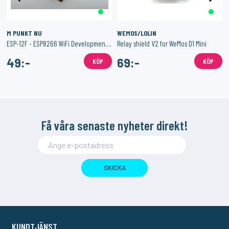
M PUNKT NU
WEMOS/LOLIN
ESP-12F - ESP8266 WiFi Development Board
Relay shield V2 for WeMos D1 Mini
49:-
69:-
KÖP
KÖP
Få våra senaste nyheter direkt!
SKICKA
KUNDTJÄNST