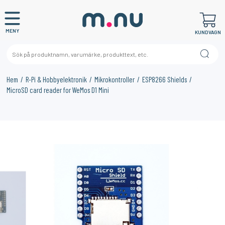
MENY
KUNDVAGN
Hem
R-Pi & Hobbyelektronik
Mikrokontroller
ESP8266 Shields
MicroSD card reader for WeMos D1 Mini
×
KANSKE NÅGON AV DESSA PRODUKTER KAN INTRESSERA
DIG?