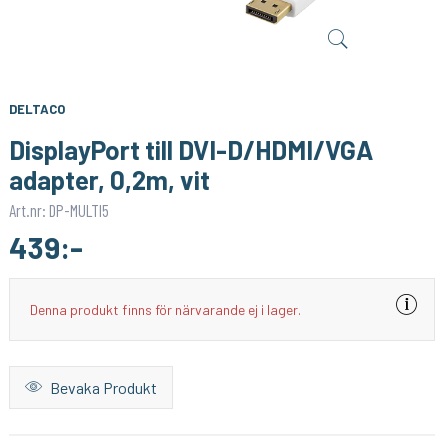
SONOFF
1PIXEL
Smart Strömbrytare med Zigbee 3.0 – (Neutralledare)
Homey Pro (2023/2026) väggfäste – Stilren och säker väggmontering
159:-
159:-
KÖP
KÖP
DELTACO
DisplayPort till DVI-D/HDMI/VGA
adapter, 0,2m, vit
Art.nr: DP-MULTI5
439:-
Denna produkt finns för närvarande ej i lager.
Bevaka Produkt