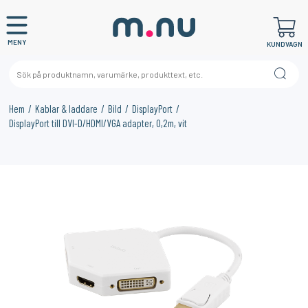
MENY
KUNDVAGN
Hem
Kablar & laddare
Bild
DisplayPort
DisplayPort till DVI-D/HDMI/VGA adapter, 0,2m, vit
×
KANSKE NÅGON AV DESSA PRODUKTER KAN INTRESSERA
DIG?