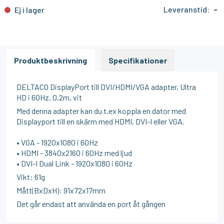
Leveranstid:
-
Ej i lager
Produktbeskrivning
Specifikationer
DELTACO DisplayPort till DVI/HDMI/VGA adapter, Ultra
HD i 60Hz, 0,2m, vit
Med denna adapter kan du t.ex koppla en dator med
Displayport till en skärm med HDMI, DVI-I eller VGA.
• VGA - 1920x1080 i 60Hz
• HDMI - 3840x2160 i 60Hz med ljud
• DVI-I Dual Link - 1920x1080 i 60Hz
Vikt: 61g
Mått(BxDxH): 91x72x17mm
Det går endast att använda en port åt gången