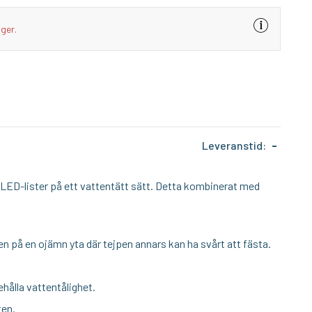
I lager
I lager
ager.
ADAFRUIT
ADA
aluminiumprofil för LED-list
2-pin JST SM Plug + Receptacle Cable Set
1N40
39:-
29
KÖP
KÖP
Leveranstid:
-
 LED-lister på ett vattentätt sätt. Detta kombinerat med
ten på en ojämn yta där tejpen annars kan ha svårt att fästa.
ehålla vattentålighet.
ten.