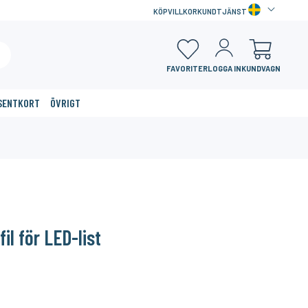
KÖPVILLKOR
KUNDTJÄNST
FAVORITER
LOGGA IN
KUNDVAGN
SENTKORT
ÖVRIGT
×
il för LED-list