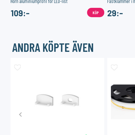
Hörn aluminiumprofil för LED-list
109:-
29:-
ÖP
KÖP
ANDRA KÖPTE ÄVEN