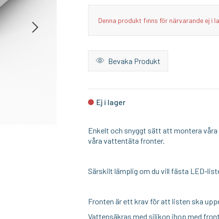
I lager
I lager
Denna produkt finns för närvarande ej i l
M PUNKT NU
TECH LIGHT
Ändlock till hörn aluminiumprofil för LED-list - 2 st
Silicone Tubing ID 3mm OD 5mm - 1m
Front till hörn 
Bevaka Produkt
49:-
39:-
KÖP
KÖP
Ej i lager
Enkelt och snyggt sätt att montera våra
våra vattentäta fronter.
Särskilt lämplig om du vill fästa LED-lis
Fronten är ett krav för att listen ska upp
Vattensäkras med silikon ihop med fron