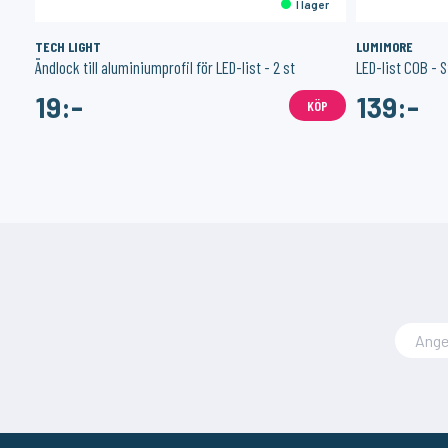
er
I lager
TECH LIGHT
LUMIMORE
Ändlock till aluminiumprofil för LED-list - 2 st
LED-list COB - S
19:-
139:-
ÖP
KÖP