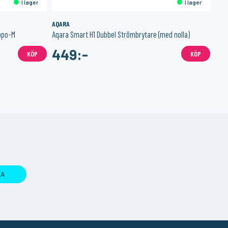
I lager
I lager
AQARA
NAB
ppo-M
Aqara Smart H1 Dubbel Strömbrytare (med nolla)
Hom
449:-
5
KÖP
KÖP
KA