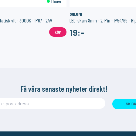
I lager
ONLUMI
tatisk vit - 3000K - IP67 - 24V
LED-skarv 8mm - 2-Pin - IP54/65 - Hi
19:-
KÖP
Få våra senaste nyheter direkt!
SKIC