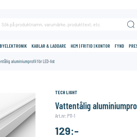
BBYELEKTRONIK
KABLAR & LADDARE
HEM | FRITID | KONTOR
FYND
PRE
ntålig aluminiumprofil för LED-list
DIG?
TECH LIGHT
Vattentålig aluminiumprof
Art.nr: P11-1
129:-