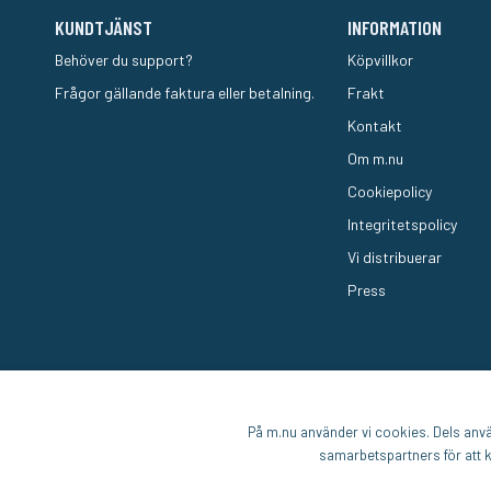
KUNDTJÄNST
INFORMATION
Behöver du support?
Köpvillkor
Frågor gällande faktura eller betalning.
Frakt
Kontakt
Om m.nu
Cookiepolicy
Integritetspolicy
Vi distribuerar
Press
På m.nu använder vi cookies. Dels använ
samarbetspartners för att k