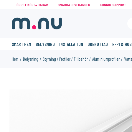
ÖPPET KÖP 14 DAGAR
SNABBA LEVERANSER
KUNNIG SUPPORT
SMART HEM
BELYSNING
INSTALLATION
GRENUTTAG
R-PI & HO
Hem
Belysning
Styrning / Profiler / Tillbehör
Aluminiumprofiler
Vatte
KANSKE NÅGON AV DESSA PRODUKTER KAN INTRESSERA 