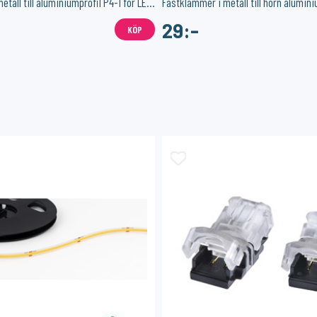
Fästklammer i metall till aluminiumprofil P4-1 för LED-list
29:-
KÖP