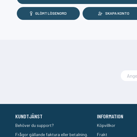
GLÖMT LÖSENORD
SKAPA KONTO
KUNDTJÄNST
INFORMATION
Behöver du support?
Köpvillkor
Frågor gällande faktura eller betalning.
Frakt