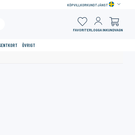
KÖPVILLKOR
KUNDTJÄNST
FAVORITER
LOGGA IN
KUNDVAGN
SENTKORT
ÖVRIGT