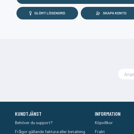
GLÖMT LÖSENORD
SKAPA KONTO
KUNDTJÄNST
INFORMATION
Behöver du support?
Köpvillkor
Frågor gällande faktura eller betalning.
Frakt