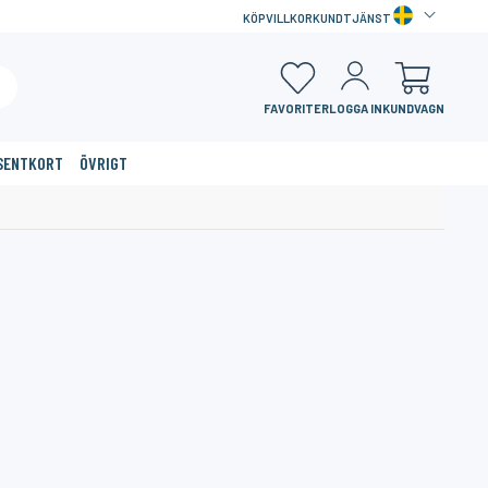
KÖPVILLKOR
KUNDTJÄNST
FAVORITER
LOGGA IN
KUNDVAGN
SENTKORT
ÖVRIGT